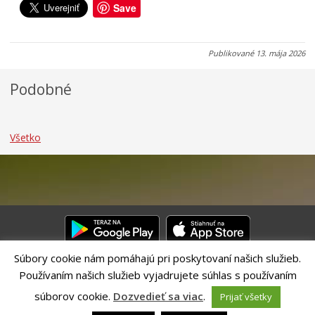
0
0
0
Save
8
7
7
.
.
.
2
2
2
Publikované
13. mája 2026
0
0
0
2
2
2
Podobné
6
6
6
Všetko
Súbory cookie nám pomáhajú pri poskytovaní našich služieb.
Používaním našich služieb vyjadrujete súhlas s používaním
Riešenie CITIO 2.0| Technický prevádzkovateľ – MVI Technology sk,
s.r.o.
súborov cookie.
Dozvedieť sa viac
.
Prijať všetky
Správca webového sídla: Mesto Banská Bystrica, Československej
armády 26, 97401 Banská Bystrica,
webmaster@banskabystrica.sk
|