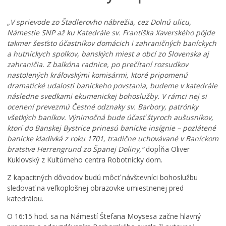
V
„
V sprievode zo Štadlerovho nábrežia, cez Dolnú ulicu,
Námestie SNP až ku Katedrále sv. Františka Xaverského pôjde
u
z
P
takmer šesťsto účastníkov domácich i zahraničných baníckych
n
l
a hutníckych spolkov, banských miest a obcí zo Slovenska aj
á
a
zahraničia. Z balkóna radnice, po prečítaní rozsudkov
v
v
nastolených kráľovskými komisármi, ktoré pripomenú
a
á
dramatické udalosti baníckeho povstania, budeme v katedrále
n
r
následne svedkami ekumenickej bohoslužby. V rámci nej si
e
e
ocenení prevezmú Čestné odznaky sv. Barbory, patrónky
j
ň
všetkých baníkov. Výnimočná bude účasť štyroch aušusníkov,
š
n
ktorí do Banskej Bystrice prinesú banícke insígnie – pozlátené
k
a
banícke kladivká z roku 1701, tradične uchovávané v Baníckom
ô
Š
bratstve Herrengrund zo Španej Doliny,“
dopĺňa Oliver
l
t
Kuklovský z Kultúrneho centra Robotnícky dom.
k
i
e
a
Z kapacitných dôvodov budú môcť návštevníci bohoslužbu
p
v
sledovať na veľkoplošnej obrazovke umiestnenej pred
r
n
katedrálou.
i
i
P
č
O 16:15 hod. sa na Námestí Štefana Moysesa začne hlavný
r
k