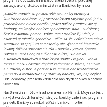
program s odovzdávaním Barborského svetla či putovnej
a
á
zástavy, ako aj stužkovaním zástav a Baníckou hymnou.
h
c
e
h
„
Banícke tradície sú pevnou súčasťou našej identity a
u
p
kultúrneho dedičstva. Aj prostredníctvom takýchto podujatí si
ž
r
pripomíname nielen náročnú prácu našich predkov, ale aj
r
e
hodnoty, na ktorých banícke spoločenstvo stálo – súdržnosť,
a
š
česť a vzájomnú pomoc. Vďaka tomu tradície žijú ďalej a
s
l
oslovujú aj mladšie generácie. Teším sa, že v oficiálnom názve
t
a
stretnutia sa spojili tri samosprávy ako významné historické
ú
l
lokality ťažby a spracovania rúd – Banská Bystrica, Špania
s
e
Dolina a Staré Hory, za súčinnosti blízkej Ľubietovej
t
t
a siedmich baníckych a hutníckych spolkov regiónu. Vďaka
r
n
tomu si môžu účastníci doplniť vedomosti o slávnej baníckej
o
o
a hutníckej histórii a pozrieť si zaujímavé bansko-technické
m
u
pamiatky a architektúru v príťažlivej baníckej krajine
,“ dopĺňa
y
ú
Erik Sombathy, predseda Združenia baníckych spolkov a cechov
p
d
Slovenska.
r
r
e
ž
Návštevníci sa môžu v hradnom areáli na Nám. Š. Moysesa tešiť
m
b
P
na výstavu dvoch banských strojov, banícky vzdelávací program
e
o
r
pre deti, Banícky spevokol, súťaž v baníckom fortieli –
s
u
í