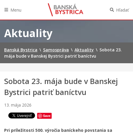
Menu
Hľadať
Preskočiť
na
Aktuality
obsah
Banská Bystrica
\
Samospráva
\
Aktuality
\
Sobota 23.
mája bude v Banskej Bystrici patriť baníctvu
Sobota 23. mája bude v Banskej
Bystrici patriť baníctvu
13. mája 2026
Save
Pri príležitosti 500. výročia baníckeho povstania sa