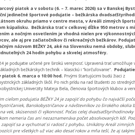
rcový piatok a v sobotu (6. – 7. marec 2026) sa v Banskej Byst
ční jedinečné športové podujatie – bežkárska dvadsaťštyriho
kátnom okruhu priamo v centre mesta, v Areáli zimných šport
om kúpalisku. Bežkárska trať v celkovej dĺžke 950 metrov s 
ením a nočným osvetlením je vhodná nielen pre výkonnostnýc
cov, ale aj pre začiatočníkov či rekreačných bežkárov. Podujat
načným názvom BEŽKY 24, aké na Slovensku nemá obdoby, sľub
dnuteľných 24 hodín pohybu a skvelej atmosféry.
4 je podujatie určené pre širokú verejnosť. Upravená trať umožňuje v
ákladných bežkárskych techník – klasickú i “korčuľovanie”.
Podujatie
 piatok 6. marca o 10:00 hod.
Prvými štartujúcimi budú žiaci z
ystrických základných škôl. Po nich prídu na rad študenti zo strednýc
skobystrickej Univerzity Mateja Bela, členovia športových klubov a ver
m cieľom podujatia BEŽKY 24 je zapojiť do pohybu čo najväčší poče
ystričaniek, Banskobystričanov a návštevníkov zo širokého okolia 
na vek, skúsenosti či výkonnosť. Počas celej dvadsaťštyrihodinovky
kom nemeria čas ani nezaznamenáva počet absolvovaných kôl. Pod
ť, zapojiť sa a vychutnať si radosť z pohybu. Unikátny Areál zimných
spozícii pre všetkých už viac ako desať rokov a mňa teší, že aj takými