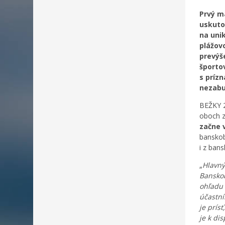
Prvý ma
uskuto
na uni
plážov
prevýš
športov
s príz
nezabu
BEŽKY 2
oboch z
začne v
banskob
i z ban
„
Hlavný
Banskob
ohľadu 
účastní
je prís
je k di