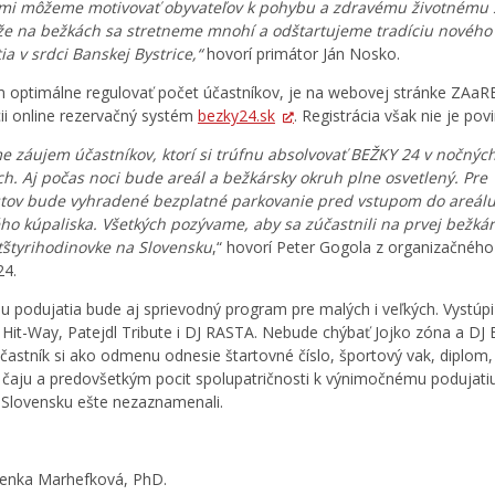
ami môžeme motivovať obyvateľov k pohybu a zdravému životnému š
že na bežkách sa stretneme mnohí a odštartujeme tradíciu nového
ia v srdci Banskej Bystrice,“
hovorí primátor Ján Nosko.
m optimálne regulovať počet účastníkov, je na webovej stránke ZAaR
cii online rezervačný systém
bezky24.sk
. Registrácia však nie je pov
e záujem účastníkov, ktorí si trúfnu absolvovať BEŽKY 24 v nočnýc
h. Aj počas noci bude areál a bežkársky okruh plne osvetlený. Pre
tov bude vyhradené bezplatné parkovanie pred vstupom do areál
ho kúpaliska. Všetkých pozývame, aby sa zúčastnili na prvej bežkár
štyrihodinovke na Slovensku
,“ hovorí Peter Gogola z organizačného
24.
u podujatia bude aj sprievodný program pre malých i veľkých. Vystúpi
 Hit-Way, Patejdl Tribute i DJ RASTA. Nebude chýbať Jojko zóna a DJ 
častník si ako odmenu odnesie štartovné číslo, športový vak, diplom
 čaju a predovšetkým pocit spolupatričnosti k výnimočnému podujatiu
Slovensku ešte nezaznamenali.
enka Marhefková, PhD.