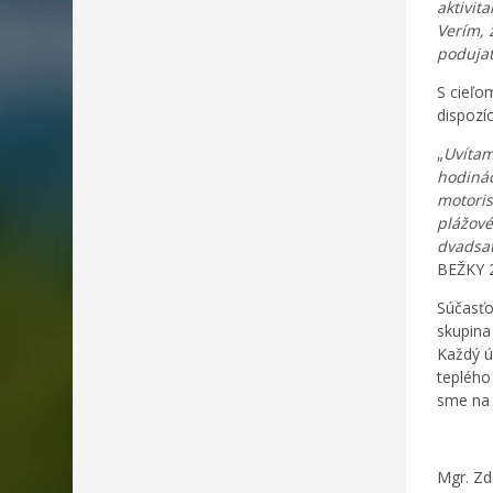
aktivit
Verím, 
podujat
S cieľo
dispozí
„
Uvítam
hodinác
motoris
plážové
dvadsať
BEŽKY 
Súčasťo
skupina
Každý ú
teplého
sme na 
Mgr. Zd