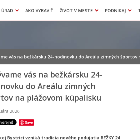
Dokumenty mesta
 ÚRAD
AKO VYBAVIŤ
ŽIVOT V MESTE
PODNIKAJ
Zmluvy, faktúry a objednávky
Odpady, verejné priestranstvá
Accommodation
me vás na bežkársku 24-hodinovku do Areálu zimných športov 
ývame vás na bežkársku 24-
inovku do Areálu zimných
rtov na plážovom kúpalisku
ruára 2026
Save
ej Bystrici vzniká tradícia nového podujatia BEŽKY 24