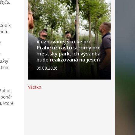
týlu.
ES-u k
inná.
V uznávanej škôlke pri
h
Prahe už rastú stromy pre
mestský park, ich výsadba
u
bude realizovaná na jeseň
skej
 tímu
05.08.2026
Všetko
Bobot.
, pohár
, ktoré