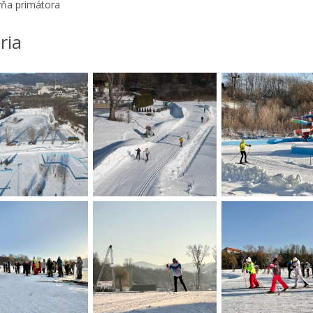
ňa primátora
ria