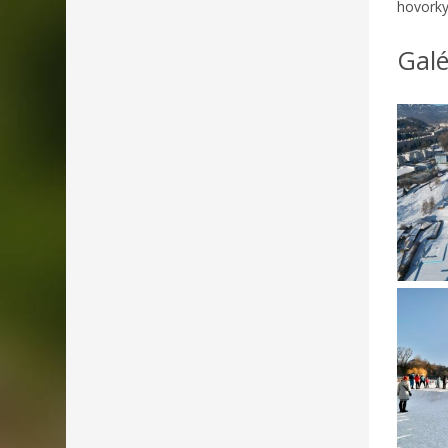
hovorky
Galé