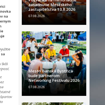
zasadnutie Mestského
rici
zastupiteľstva 13.8.2026
dinovka
07.08.2026
ov na
miernym
h
ie
uje
yužitie
 sa
h škôl
ejnosť.
Mesto Banská Bystrica
bude partnerom
t
Networking Festivalu 2026
bez
 sa
07.08.2026
statné
 športov
to