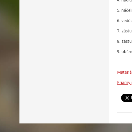
5. náče
6. vedú
7. zást
8. zástu
9. obča
Materiá
Priamy 