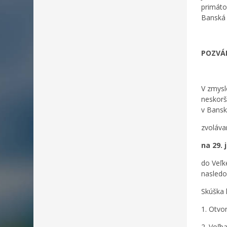
primáto
Banská 
POZVÁ
V zmysl
neskorš
v Banske
zvoláva
na 29. 
do Veľk
nasled
Skúška 
1. Otvo
2. Voľb