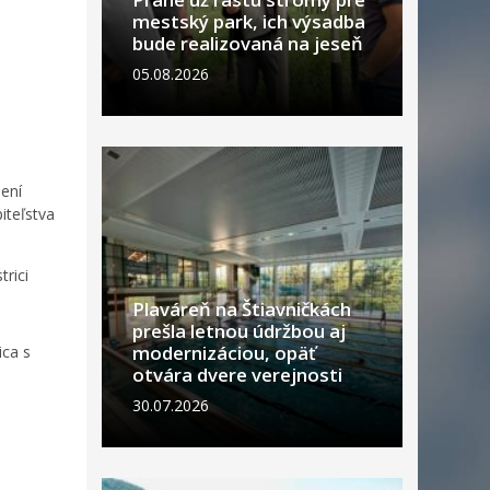
mestský park, ich výsadba
bude realizovaná na jeseň
05.08.2026
není
iteľstva
rici
Plaváreň na Štiavničkách
prešla letnou údržbou aj
modernizáciou, opäť
ica s
otvára dvere verejnosti
30.07.2026