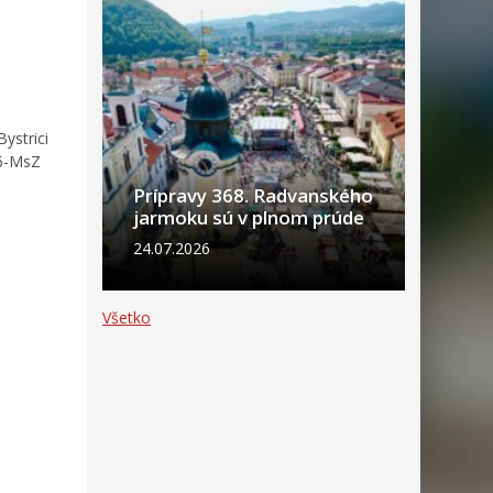
ystrici
26-MsZ
Prípravy 368. Radvanského
jarmoku sú v plnom prúde
24.07.2026
Všetko