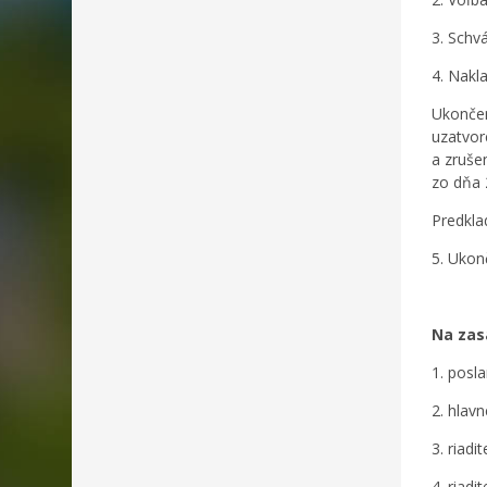
3. Schv
4. Nakl
Ukončen
uzatvor
a zruše
zo dňa 
Predkla
5. Ukon
Na zas
1. posl
2. hlav
3. riad
4. riadi