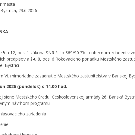
r mesta
Bystrica, 23.6.2026
NKA
e §-u 12, ods. 1 zákona SNR číslo 369/90 Zb. o obecnom zriadení v z
ích predpisov a §-u 8, ods. 6 Rokovacieho poriadku Mestského zastup
j Bystrici
m VI. mimoriadne zasadnutie Mestského zastupiteľstva v Banskej Byst
jún 2026 (pondelok) o 14,00 hod.
ej siene Mestského úradu, Československej armády 26, Banská Bystr
ovným návrhom programu:
hlasovacieho zariadenia
renie
a návrhovej komisie