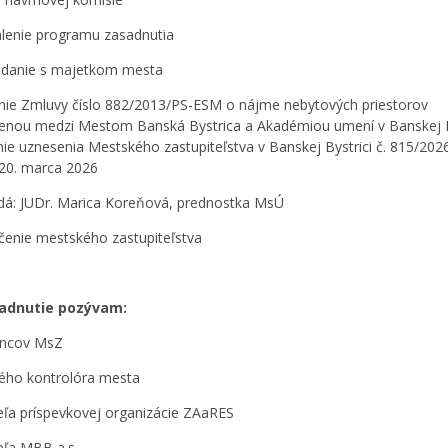
álenie programu zasadnutia
adanie s majetkom mesta
ie Zmluvy číslo 882/2013/PS-ESM o nájme nebytových priestorov
enou medzi Mestom Banská Bystrica a Akadémiou umení v Banskej B
nie uznesenia Mestského zastupiteľstva v Banskej Bystrici č. 815/20
20. marca 2026
dá: JUDr. Marica Koreňová, prednostka MsÚ
čenie mestského zastupiteľstva
adnutie pozývam:
ancov MsZ
ného kontrolóra mesta
iteľa príspevkovej organizácie ZAaRES
teľa MBB a.s.