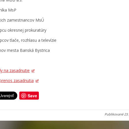
lníka MsP
cich zamestnancov MsÚ
upcu okresnej prokuratúry
pcov tlače, rozhlasu a televízie
nov mesta Banská Bystrica
ly na zasadnutie
prenos zasadnutia
Save
Publikované
23.