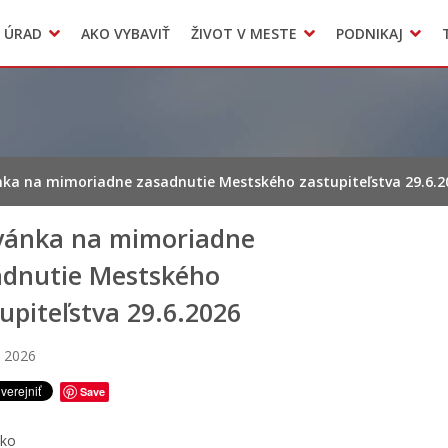
Dokumenty mesta
 ÚRAD
AKO VYBAVIŤ
ŽIVOT V MESTE
PODNIKAJ
Zmluvy, faktúry a objednávky
Odpady, verejné priestranstvá
Accommodation
ka na mimoriadne zasadnutie Mestského zastupiteľstva 29.6.2
vánka na mimoriadne
adnutie Mestského
upiteľstva 29.6.2026
a 2026
Save
sko