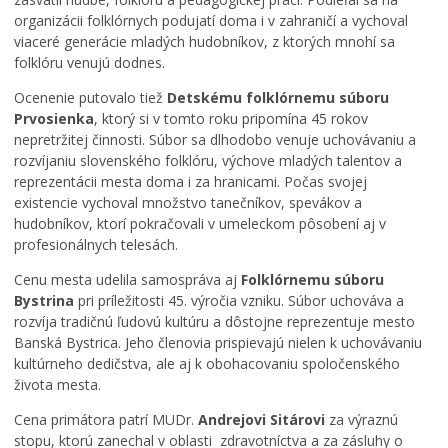
v
organizácii folklórnych podujatí doma i v zahraničí a vychoval
a
viaceré generácie mladých hudobníkov, z ktorých mnohí sa
n
folklóru venujú dodnes.
e
j
Ocenenie putovalo tiež
Detskému folklórnemu súboru
š
Prvosienka
, ktorý si v tomto roku pripomína 45 rokov
k
nepretržitej činnosti. Súbor sa dlhodobo venuje uchovávaniu a
ô
rozvíjaniu slovenského folklóru, výchove mladých talentov a
l
reprezentácii mesta doma i za hranicami. Počas svojej
k
existencie vychoval množstvo tanečníkov, spevákov a
e
hudobníkov, ktorí pokračovali v umeleckom pôsobení aj v
p
profesionálnych telesách.
r
i
Cenu mesta udelila samospráva aj
Folklórnemu súboru
P
Bystrina
pri príležitosti 45. výročia vzniku. Súbor uchováva a
r
rozvíja tradičnú ľudovú kultúru a dôstojne reprezentuje mesto
a
Banská Bystrica. Jeho členovia prispievajú nielen k uchovávaniu
P
h
kultúrneho dedičstva, ale aj k obohacovaniu spoločenského
o
e
života mesta.
z
u
v
ž
Cena primátora patrí MUDr.
Andrejovi Sitárovi
za výraznú
á
r
stopu, ktorú zanechal v oblasti zdravotníctva a za zásluhy o
n
a