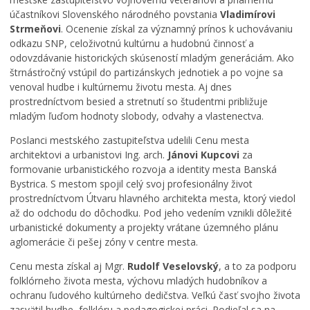
účastníkovi Slovenského národného povstania
Vladimírovi
Strmeňovi
. Ocenenie získal za významný prínos k uchovávaniu
odkazu SNP, celoživotnú kultúrnu a hudobnú činnosť a
odovzdávanie historických skúseností mladým generáciám. Ako
štrnásťročný vstúpil do partizánskych jednotiek a po vojne sa
venoval hudbe i kultúrnemu životu mesta. Aj dnes
prostredníctvom besied a stretnutí so študentmi približuje
mladým ľuďom hodnoty slobody, odvahy a vlastenectva.
Poslanci mestského zastupiteľstva udelili Cenu mesta
architektovi a urbanistovi Ing. arch.
Jánovi Kupcovi
za
formovanie urbanistického rozvoja a identity mesta Banská
Bystrica. S mestom spojil celý svoj profesionálny život
prostredníctvom Útvaru hlavného architekta mesta, ktorý viedol
až do odchodu do dôchodku. Pod jeho vedením vznikli dôležité
urbanistické dokumenty a projekty vrátane územného plánu
V
aglomerácie či pešej zóny v centre mesta.
u
Cenu mesta získal aj Mgr.
Rudolf Veselovský
, a to za podporu
z
folklórneho života mesta, výchovu mladých hudobníkov a
n
ochranu ľudového kultúrneho dedičstva. Veľkú časť svojho života
á
zasvätil hudbe, folklóru a pedagogickej práci. Podieľal sa na