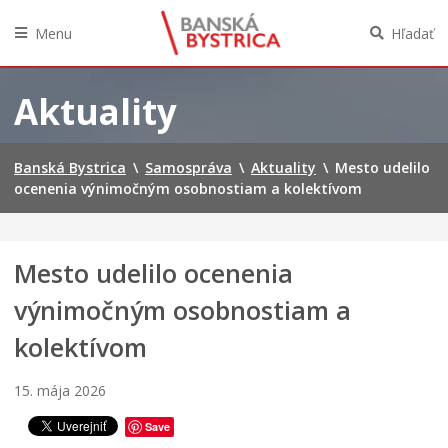
Menu
Hľadať
Preskočiť
na
Aktuality
obsah
Banská Bystrica
\
Samospráva
\
Aktuality
\
Mesto udelilo
ocenenia výnimočným osobnostiam a kolektívom
Mesto udelilo ocenenia
výnimočným osobnostiam a
kolektívom
15. mája 2026
Save