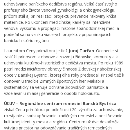
uchovávanie baníckeho dedičstva regiónu. Veľkú časť svojho
k
s
profesijného života venoval gynekológii a onkogynekológii,
a
M
t
pričom stál aj pri realizácii projektu prevencie rakoviny krčka
n
e
ú
maternice. Po ukončení medicínskej kariéry sa intenzívne
a
s
s
m
t
t
venoval výskumu a propagácii histórie špaňodolinskej medi a
i
o
r
podieľal sa na vzniku viacerých projektov pripomínajúcich
m
B
o
banícku históriu regiónu.
o
a
m
Laureátom Ceny primátora je tiež
Juraj Turčan
. Ocenenie si
r
n
y
zaslúžil prínosom k obnove a rozvoju židovskej komunity a k
i
s
p
uchovaniu kultúrno-historického dedičstva mesta. Po roku 1989
a
k
r
d
á
e
patril medzi iniciátorov obnovy činnosti Židovskej náboženskej
n
B
m
obce v Banskej Bystrici, ktorej dlhé roky predsedal. Prispel tiež k
e
y
e
obnoveniu tradície Zimných športových hier Makabi a
z
s
s
systematicky sa venuje ochrane židovských pamiatok a
a
t
t
vzdelávaniu mladej generácie o období holokaustu.
s
r
s
ÚĽUV – Regionálne centrum remesiel Banská Bystrica
a
i
k
d
c
ý
získal Cenu primátora pri príležitosti 20. výročia za uchovávanie,
n
a
p
rozvíjanie a sprístupňovanie tradičných remesiel a posilňovanie
u
b
a
kultúrnej identity mesta a regiónu. Centrum už dve desaťročia
t
u
r
vytvára priestor na odovzdávanie tradičných remeselných