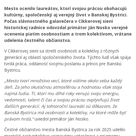
Mesto ocenilo laureátov, ktorí svojou prácou obohacujú
kultúrny, spoločenský aj verejný život v Banskej Bystrici.
Počas slávnostného galavečera v Cikkerovej sieni
historickej radnice odovzdal primátor Ján Nosko verejné
ocenenia piatim osobnostiam a trom kolektívom, vrátane
udelenia čestného občianstva.
V Cikkerovej sieni sa stretli osobnosti a kolektívy z rôznych
generácií aj oblastí spoločenského života. Týchto ľudí však spája
tvrdá práca, oddanosť svojmu poslaniu a prínos pre Banskú
Bystricu.
„Mesto tvorí množstvo vecí, ktoré vidíme okolo seba každý
deň. Za jeho skutočnou atmosférou a hodnotou však stoja
najmä ľudia. Tí, ktorí mu dlhé roky venujú svoju energiu,
vedomosti, talent či čas a svojou prácou ovplyvňujú život
ďalších generácií. Aj tohtoroční laureáti sú dôkazom, že
Banská Bystrica má osobnosti a kolektívy, na ktoré môže byť
právom hrdá,“
uviedol primátor Ján Nosko.
Čestné občianstvo mesta Banská Bystrica za rok 2025 udelilo
mestské zastupiteľstvo vojnovému veteránovi a priamemu