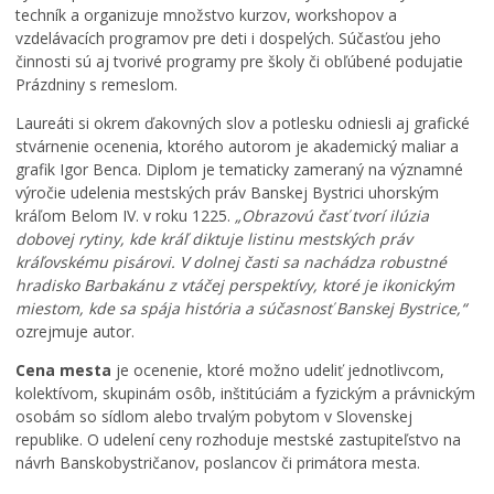
i
d
k
techník a organizuje množstvo kurzov, workshopov a
e
e
,
vzdelávacích programov pre deti i dospelých. Súčasťou jeho
M
p
i
činnosti sú aj tvorivé programy pre školy či obľúbené podujatie
e
a
c
Prázdniny s remeslom.
s
r
h
t
t
v
Laureáti si okrem ďakovných slov a potlesku odniesli aj grafické
s
n
ý
stvárnenie ocenenia, ktorého autorom je akademický maliar a
k
e
s
grafik Igor Benca. Diplom je tematicky zameraný na významné
é
r
a
výročie udelenia mestských práv Banskej Bystrici uhorským
h
o
d
kráľom Belom IV. v roku 1225.
„Obrazovú časť tvorí ilúzia
o
m
b
dobovej rytiny, kde kráľ diktuje listinu mestských práv
z
N
a
kráľovskému pisárovi. V dolnej časti sa nachádza robustné
a
e
b
hradisko Barbakánu z vtáčej perspektívy, ktoré je ikonickým
s
t
u
miestom, kde sa spája história a súčasnosť Banskej Bystrice,“
t
w
d
ozrejmuje autor.
u
o
e
p
r
r
Cena mesta
je ocenenie, ktoré možno udeliť jednotlivcom,
i
k
e
kolektívom, skupinám osôb, inštitúciám a fyzickým a právnickým
t
i
a
osobám so sídlom alebo trvalým pobytom v Slovenskej
e
n
l
republike. O udelení ceny rozhoduje mestské zastupiteľstvo na
ľ
g
i
návrh Banskobystričanov, poslancov či primátora mesta.
s
F
z