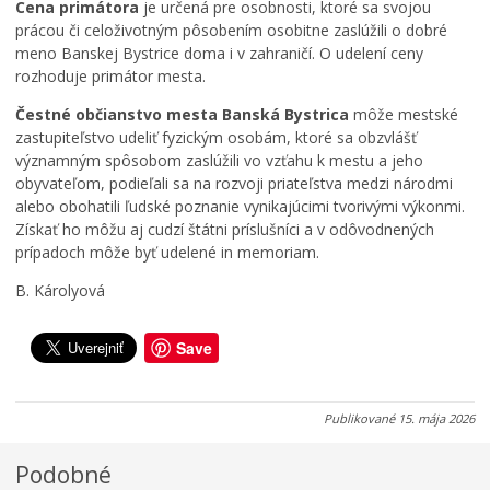
t
e
o
Cena primátora
je určená pre osobnosti, ktoré sa svojou
v
s
v
prácou či celoživotným pôsobením osobitne zaslúžili o dobré
a
t
a
meno Banskej Bystrice doma i v zahraničí. O udelení ceny
1
i
n
rozhoduje primátor mesta.
3
v
á
.
a
n
Čestné občianstvo mesta Banská Bystrica
môže mestské
8
l
a
zastupiteľstvo udeliť fyzickým osobám, ktoré sa obzvlášť
.
u
j
významným spôsobom zaslúžili vo vzťahu k mestu a jeho
2
2
e
obyvateľom, podieľali sa na rozvoji priateľstva medzi národmi
0
0
s
alebo obohatili ľudské poznanie vynikajúcimi tvorivými výkonmi.
2
2
e
Získať ho môžu aj cudzí štátni príslušníci a v odôvodnených
6
6
ň
prípadoch môže byť udelené in memoriam.
0
0
0
B. Károlyová
7
7
5
.
.
.
0
0
0
Save
8
8
8
.
.
.
2
2
2
Publikované
15. mája 2026
0
0
0
2
2
2
Podobné
6
6
6