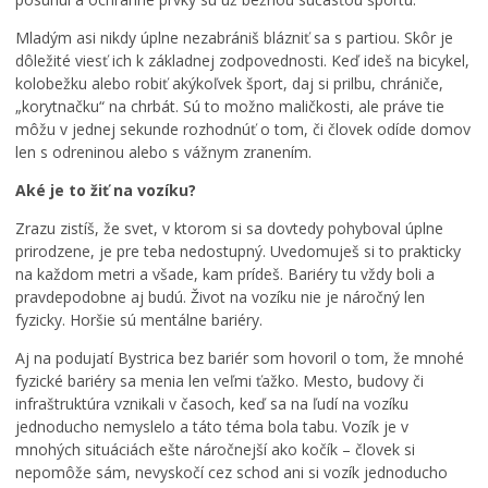
Mladým asi nikdy úplne nezabrániš blázniť sa s partiou. Skôr je
dôležité viesť ich k základnej zodpovednosti. Keď ideš na bicykel,
kolobežku alebo robiť akýkoľvek šport, daj si prilbu, chrániče,
„korytnačku“ na chrbát. Sú to možno maličkosti, ale práve tie
môžu v jednej sekunde rozhodnúť o tom, či človek odíde domov
len s odreninou alebo s vážnym zranením.
Aké je to žiť na vozíku?
Zrazu zistíš, že svet, v ktorom si sa dovtedy pohyboval úplne
prirodzene, je pre teba nedostupný. Uvedomuješ si to prakticky
na každom metri a všade, kam prídeš. Bariéry tu vždy boli a
pravdepodobne aj budú. Život na vozíku nie je náročný len
fyzicky. Horšie sú mentálne bariéry.
Aj na podujatí Bystrica bez bariér som hovoril o tom, že mnohé
fyzické bariéry sa menia len veľmi ťažko. Mesto, budovy či
infraštruktúra vznikali v časoch, keď sa na ľudí na vozíku
jednoducho nemyslelo a táto téma bola tabu. Vozík je v
mnohých situáciách ešte náročnejší ako kočík – človek si
nepomôže sám, nevyskočí cez schod ani si vozík jednoducho