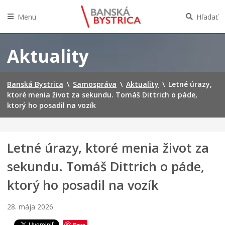
Menu
Hľadať
Preskočiť
na
Aktuality
obsah
Banská Bystrica
\
Samospráva
\
Aktuality
\
Letné úrazy,
ktoré menia život za sekundu. Tomáš Dittrich o páde,
ktorý ho posadil na vozík
Letné úrazy, ktoré menia život za
sekundu. Tomáš Dittrich o páde,
ktorý ho posadil na vozík
28. mája 2026
Save