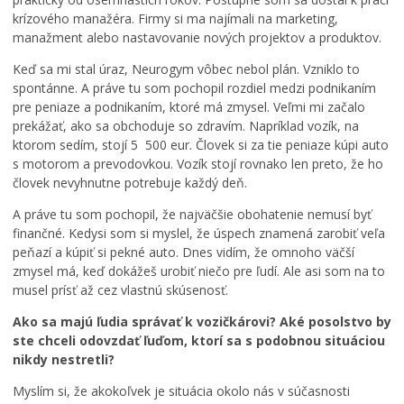
krízového manažéra. Firmy si ma najímali na marketing,
manažment alebo nastavovanie nových projektov a produktov.
Keď sa mi stal úraz, Neurogym vôbec nebol plán. Vzniklo to
spontánne. A práve tu som pochopil rozdiel medzi podnikaním
pre peniaze a podnikaním, ktoré má zmysel. Veľmi mi začalo
prekážať, ako sa obchoduje so zdravím. Napríklad vozík, na
ktorom sedím, stojí 5 500 eur. Človek si za tie peniaze kúpi auto
s motorom a prevodovkou. Vozík stojí rovnako len preto, že ho
človek nevyhnutne potrebuje každý deň.
A práve tu som pochopil, že najväčšie obohatenie nemusí byť
finančné. Kedysi som si myslel, že úspech znamená zarobiť veľa
peňazí a kúpiť si pekné auto. Dnes vidím, že omnoho väčší
zmysel má, keď dokážeš urobiť niečo pre ľudí. Ale asi som na to
musel prísť až cez vlastnú skúsenosť.
Ako sa majú ľudia správať k vozičkárovi? Aké posolstvo by
ste chceli odovzdať ľuďom, ktorí sa s podobnou situáciou
nikdy nestretli?
Myslím si, že akokoľvek je situácia okolo nás v súčasnosti