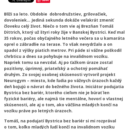
Blíži sa leto. Obdobie dobrodružstiev, grilovačiek,
dovoleniek… Jediná sekunda dokáže veľakrát zmeniť
človeku celý život. Niečo o tom vie aj Brezňan Tomáš
Dittrich, ktorý už štyri roky žije v Banskej Bystrici. Keď mal
35 rokov, počas obyčajného letného večera sa u kamaráta
oprel o zábradlie na terase. To však nevydržalo a on
spadol z výšky piatich metrov. Pri páde si vážne poškodil
chrbticu a dnes sa pohybuje na invalidnom vozíku.
Napriek tomu sa nevzdal. Aj po ťažkom úraze zostal
pozitívny, úprimný, priateľský a ochotný pomáhať
druhým. Zo svojej osobnej skúsenosti vytvoril projekt
Neurogym – miesto, kde ľudia po vážnych úrazoch každý
deň bojujú o návrat do bežného života. Iniciátor podujatia
Bystrica bez bariér, ktorého cieľom nie je búrať len
fyzické bariéry, ale najmä tie mentálne, hovorí o vlastnej
skúsenosti, ale aj o tom, ako väčšina mladých končí na
vozíku práve po letných úrazoch.
Tomáš, na podujatí Bystrica bez bariér si mi rozprával
o tom, koľko mladých ľudí končí na invalidnom vozíku