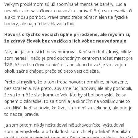
Veľkým problémom sú už spomínané mentálne bariéry. Ľudia
nevedia, ako sa k človeku na vozíku správať. Boja sa, nevedia, či
a ako môžu pomôcť. Práve preto treba búrať nielen tie fyzické
bariéry, ale najmä tie v hlavách ľudí.
Hovoríš o týchto veciach úplne prirodzene, ale myslím si,
že zdravý človek bez vozíčka si ich vôbec neuvedomuje.
Nie, ani ja som si ich neuvedomoval. Keď som bol zdravý, nikdy
som neriešil, načo je pred obchodným centrom tridsať miest pre
ŤZP. Až keď sa človeku niečo stane alebo to zažije vo svojom
okolí, začne chápať, prečo sú tieto veci dôležité.
Preto si myslím, že o tom treba hovoriť normálne, prirodzene,
bez strašenia. Nie preto, aby sme ľudí ľutovali, ale aby pochopili,
že sa to môže stať komukoľvek. Kto by si bol pomyslel, že sa
opriem o zábradlie, to sa zlomí a ja skončím na vozíku? Znie to
ako klišé, keď sa povie, že život sa zmení za sekundu, ale ono je
to naozaj pravda.
Ja som pritom nikdy neštudoval nič zdravotnícke. Vyštudoval
som priemyslovku a od mladosti som chcel podnikať. Podnikám
prakticky od osemnástich rokov. Postupne som sa dostal k práci