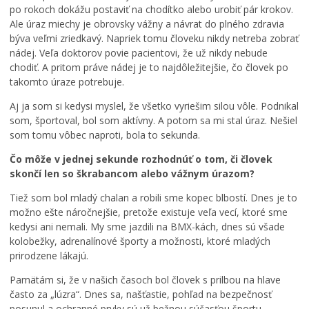
po rokoch dokážu postaviť na chodítko alebo urobiť pár krokov.
Ale úraz miechy je obrovsky vážny a návrat do plného zdravia
býva veľmi zriedkavý. Napriek tomu človeku nikdy netreba zobrať
nádej. Veľa doktorov povie pacientovi, že už nikdy nebude
chodiť. A pritom práve nádej je to najdôležitejšie, čo človek po
takomto úraze potrebuje.
Aj ja som si kedysi myslel, že všetko vyriešim silou vôle. Podnikal
som, športoval, bol som aktívny. A potom sa mi stal úraz. Nešiel
som tomu vôbec naproti, bola to sekunda.
Čo môže v jednej sekunde rozhodnúť o tom, či človek
skončí len so škrabancom alebo vážnym úrazom?
Tiež som bol mladý chalan a robili sme kopec blbostí. Dnes je to
možno ešte náročnejšie, pretože existuje veľa vecí, ktoré sme
kedysi ani nemali. My sme jazdili na BMX-kách, dnes sú všade
kolobežky, adrenalínové športy a možnosti, ktoré mladých
prirodzene lákajú.
Pamätám si, že v našich časoch bol človek s prilbou na hlave
často za „lúzra“. Dnes sa, našťastie, pohľad na bezpečnosť
posunul a ochranné prvky sú už bežnou súčasťou športu.