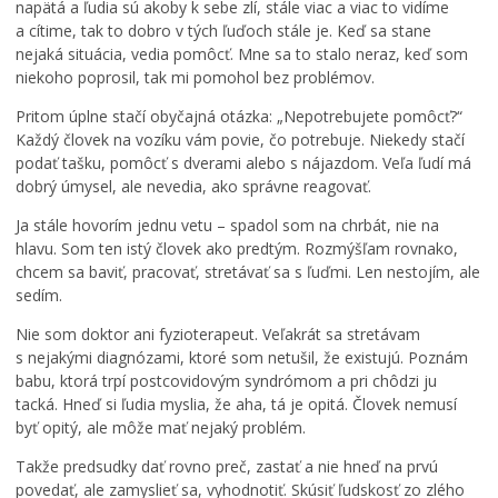
napätá a ľudia sú akoby k sebe zlí, stále viac a viac to vidíme
a cítime, tak to dobro v tých ľuďoch stále je. Keď sa stane
nejaká situácia, vedia pomôcť. Mne sa to stalo neraz, keď som
P
niekoho poprosil, tak mi pomohol bez problémov.
o
z
Pritom úplne stačí obyčajná otázka: „Nepotrebujete pomôcť?“
v
Každý človek na vozíku vám povie, čo potrebuje. Niekedy stačí
á
podať tašku, pomôcť s dverami alebo s nájazdom. Veľa ľudí má
n
dobrý úmysel, ale nevedia, ako správne reagovať.
k
a
M
Ja stále hovorím jednu vetu – spadol som na chrbát, nie na
n
e
hlavu. Som ten istý človek ako predtým. Rozmýšľam rovnako,
a
s
chcem sa baviť, pracovať, stretávať sa s ľuďmi. Len nestojím, ale
m
t
sedím.
i
o
m
B
Nie som doktor ani fyzioterapeut. Veľakrát sa stretávam
o
a
s nejakými diagnózami, ktoré som netušil, že existujú. Poznám
r
n
babu, ktorá trpí postcovidovým syndrómom a pri chôdzi ju
i
s
tacká. Hneď si ľudia myslia, že aha, tá je opitá. Človek nemusí
a
k
byť opitý, ale môže mať nejaký problém.
d
á
n
B
Takže predsudky dať rovno preč, zastať a nie hneď na prvú
e
y
povedať, ale zamyslieť sa, vyhodnotiť. Skúsiť ľudskosť zo zlého