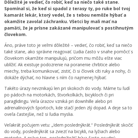
Dôležité je vedieť, čo robiť, keď sa niečo také stane.
Spomínal si, že keď si spadol z terasy ty, po ruke bol tvoj
kamarát lekár, ktorý vedel, že s tebou nemôže hýbať a
okamžite zavolal záchranku. Všetci by mali mať na
pamäti, že je prísne zakázané manipulovať s postihnutým
človekom.
Áno, práve toto je veľmi dôležité – vedieť, čo robiť, keď sa niečo
také stane, ako správne reagovať. Ľudia často v snahe pomôcť s
človekom okamžite manipulujú, pričom mu môžu ešte viac
ublížiť. Ak existuje podozrenie na poranenie chrbtice alebo
miechy, treba komunikovať, zistiť, či si človek cíti ruky a nohy, či
dokáže dýchať, no hlavne s ním čo najmenej hýbať.
Takéto úrazy nevznikajú len pri skokoch do vody. Máme tu ľudí
po pádoch na motorkách, štvorkolkách, bicykloch či pri
paraglidingu. Veľa úrazov vzniká pri downhille alebo pri
adrenalínových športoch, kde stačí jeden zlý dopad. A deje sa to
oveľa častejšie, než si ľudia myslia.
Veľakrát počujem vetu: „Idem poslednýkrát.“ Poslednýkrát skočiť
do vody, poslednýkrát sa zviezť na bicykli, na lyžiach alebo
motorke. A práve ten „poslednýkrát“ býva často osudný.