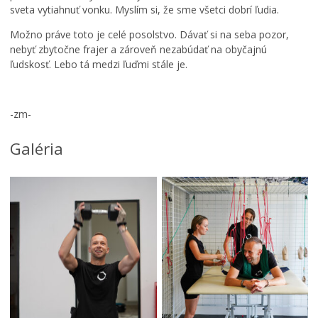
z
s
sveta vytiahnuť vonku. Myslím si, že sme všetci dobrí ľudia.
a
t
s
r
Možno práve toto je celé posolstvo. Dávať si na seba pozor,
a
i
nebyť zbytočne frajer a zároveň nezabúdať na obyčajnú
d
c
ľudskosť. Lebo tá medzi ľuďmi stále je.
n
a
u
b
t
u
-zm-
i
d
e
e
Galéria
N
M
p
a
e
a
S
s
r
e
t
t
v
s
n
e
k
e
r
é
r
n
h
o
e
o
m
j
z
N
u
a
e
l
s
t