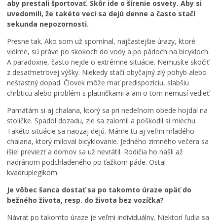
aby prestali športovať. Skôr ide o šírenie osvety. Aby si
uvedomili, že takéto veci sa dejú denne a často stačí
sekunda nepozornosti.
Presne tak. Ako som už spomínal, najčastejšie úrazy, ktoré
vidíme, sú práve po skokoch do vody a po pádoch na bicykloch.
A paradoxne, často nejde o extrémne situácie. Nemusíte skočiť
z desaťmetrovej výšky. Niekedy stačí obyčajný zlý pohyb alebo
nešťastný dopad. Človek môže mať predispozíciu, slabšiu
chrbticu alebo problém s platničkami a ani o tom nemusí vedieť.
Pamätám si aj chalana, ktorý sa pri nedeľnom obede hojdal na
stoličke. Spadol dozadu, zle sa zalomil a poškodil si miechu.
Takéto situácie sa naozaj dejú. Máme tu aj veľmi mladého
chalana, ktorý miloval bicyklovanie. Jedného zimného večera sa
išiel previezť a domov sa už nevrátil. Rodičia ho našli až
nadránom podchladeného po ťažkom páde. Ostal
kvadruplegikom.
Je vôbec šanca dostať sa po takomto úraze opäť do
bežného života, resp. do života bez vozíčka?
Návrat po takomto úraze je veľmi individuálny. Niektorí ľudia sa