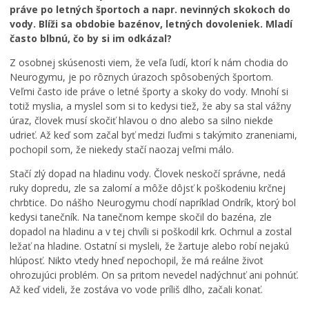
práve po letných športoch a napr. nevinných skokoch do
vody. Blíži sa obdobie bazénov, letných dovoleniek. Mladí
často blbnú, čo by si im odkázal?
Z osobnej skúsenosti viem, že veľa ľudí, ktorí k nám chodia do
Neurogymu, je po rôznych úrazoch spôsobených športom.
Veľmi často ide práve o letné športy a skoky do vody. Mnohí si
totiž myslia, a myslel som si to kedysi tiež, že aby sa stal vážny
úraz, človek musí skočiť hlavou o dno alebo sa silno niekde
udrieť. Až keď som začal byť medzi ľuďmi s takýmito zraneniami,
pochopil som, že niekedy stačí naozaj veľmi málo.
Stačí zlý dopad na hladinu vody. Človek neskočí správne, nedá
ruky dopredu, zle sa zalomí a môže dôjsť k poškodeniu krčnej
chrbtice. Do nášho Neurogymu chodí napríklad Ondrík, ktorý bol
kedysi tanečník. Na tanečnom kempe skočil do bazéna, zle
dopadol na hladinu a v tej chvíli si poškodil krk. Ochrnul a zostal
ležať na hladine. Ostatní si mysleli, že žartuje alebo robí nejakú
hlúposť. Nikto vtedy hneď nepochopil, že má reálne život
ohrozujúci problém. On sa pritom nevedel nadýchnuť ani pohnúť.
Až keď videli, že zostáva vo vode príliš dlho, začali konať.