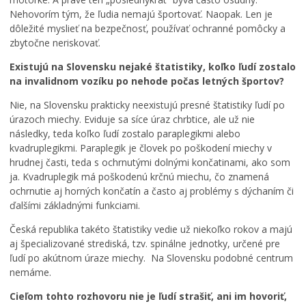
Nehovorím tým, že ľudia nemajú športovať. Naopak. Len je
dôležité myslieť na bezpečnosť, používať ochranné pomôcky a
zbytočne neriskovať.
Existujú na Slovensku nejaké štatistiky, koľko ľudí zostalo
na invalidnom vozíku po nehode počas letných športov?
Nie, na Slovensku prakticky neexistujú presné štatistiky ľudí po
úrazoch miechy. Eviduje sa síce úraz chrbtice, ale už nie
následky, teda koľko ľudí zostalo paraplegikmi alebo
kvadruplegikmi. Paraplegik je človek po poškodení miechy v
hrudnej časti, teda s ochrnutými dolnými končatinami, ako som
ja. Kvadruplegik má poškodenú krčnú miechu, čo znamená
ochrnutie aj horných končatín a často aj problémy s dýchaním či
ďalšími základnými funkciami.
Česká republika takéto štatistiky vedie už niekoľko rokov a majú
aj špecializované strediská, tzv. spinálne jednotky, určené pre
ľudí po akútnom úraze miechy. Na Slovensku podobné centrum
nemáme.
Cieľom tohto rozhovoru nie je ľudí strašiť, ani im hovoriť,