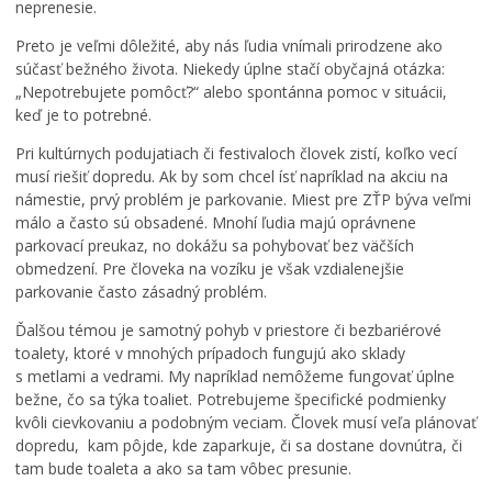
neprenesie.
Preto je veľmi dôležité, aby nás ľudia vnímali prirodzene ako
súčasť bežného života. Niekedy úplne stačí obyčajná otázka:
„Nepotrebujete pomôcť?“ alebo spontánna pomoc v situácii,
keď je to potrebné.
Pri kultúrnych podujatiach či festivaloch človek zistí, koľko vecí
musí riešiť dopredu. Ak by som chcel ísť napríklad na akciu na
námestie, prvý problém je parkovanie. Miest pre ZŤP býva veľmi
málo a často sú obsadené. Mnohí ľudia majú oprávnene
parkovací preukaz, no dokážu sa pohybovať bez väčších
obmedzení. Pre človeka na vozíku je však vzdialenejšie
parkovanie často zásadný problém.
Ďalšou témou je samotný pohyb v priestore či bezbariérové
toalety, ktoré v mnohých prípadoch fungujú ako sklady
s metlami a vedrami. My napríklad nemôžeme fungovať úplne
bežne, čo sa týka toaliet. Potrebujeme špecifické podmienky
kvôli cievkovaniu a podobným veciam. Človek musí veľa plánovať
dopredu, kam pôjde, kde zaparkuje, či sa dostane dovnútra, či
tam bude toaleta a ako sa tam vôbec presunie.