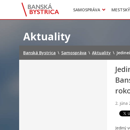
Zasadnutia
SAMOSPRÁVA
MESTSKÝ
Oznamy
Mladí BB
Head of Municipal office
Preskočiť
na
Aktuality
obsah
Banská Bystrica
\
Samospráva
\
Aktuality
\
Jedine
Jed
Bans
rok
2. júna
Jediný 