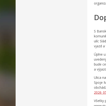
organiz
Do
S Bansk
komunik
ulíc Sl
vjazd a
Úplne u
uvedený
bude ce
a výjaz
Ulica n
Spoje M
obchádz
2026_0
Všetky 
www.ma