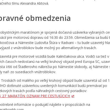
ačného tímu Alexandra Abtová.
pravné obmedzenia
obystrickým maratónom je spojená dočasná uzávierka vybraných ce
ácií pre motorovú dopravu od 16:30 do 23:59. Obmedzenia sa budú 
ádkovičova a Námestie Ľudovíta Štúra v Radvani – tu bude uzavretý hla
 výjazd z vnútroblokov bude možný po alternatívnych trasách.
zavretá pre motorové vozidlá bude Kalinčiakova ulica. Vodiči sa tiež v
ch časoch nedostanú na veľký kruhový objazd pred Europa SC, uzav
sta I/66 od Štadlerovho nábrežia po Námestie slobody, aj Námestie
dy naň zo susediacich vnútroblokov.
a Troskách od malého po veľký kruhový objazd bude uzavretá už od 1
HD dotknuté uzávierkou uvedených komunikácií budú premávať po
kových trasách podľa náhradných cestovný poriadkov:
5_27_MARATÓN_OZNAM PRE CESTUJÚCICH
.
potrebné informácie o podujatí nájdete v propozíciách na
rathonbb.com.