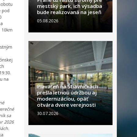
 sobotu
mestský park, ich výsadba
e pod
bude realizovaná na jeseň
0
05.08.2026
ia
na 10km
ostným
ónskej
ích
19:30.
ku na
Plaváreň na Štiavničkách
prešla letnou údržbou aj
modernizáciou, opäť
ené
otvára dvere verejnosti
verečné
30.07.2026
ník sa
ur 2026
iách.
ka