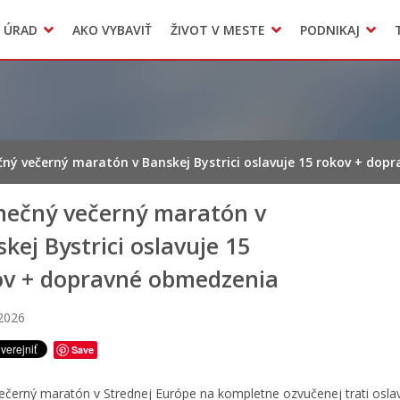
Dokumenty mesta
 ÚRAD
AKO VYBAVIŤ
ŽIVOT V MESTE
PODNIKAJ
Zmluvy, faktúry a objednávky
Odpady, verejné priestranstvá
Accommodation
čný večerný maratón v Banskej Bystrici oslavuje 15 rokov + do
inečný večerný maratón v
kej Bystrici oslavuje 15
ov + dopravné obmedzenia
 2026
Save
večerný maratón v Strednej Európe na kompletne ozvučenej trati osla