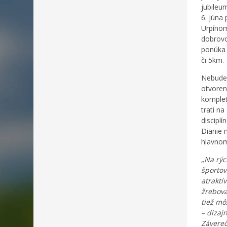
jubileu
6. júna
Urpínom
dobrovo
ponúka 
či 5km.
Nebude 
otvoren
komplet
trati n
discipl
Dianie 
hlavnom
„
Na rýc
športov
atraktí
žrebova
tiež mô
– dizaj
Závereč