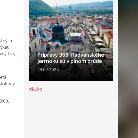
stných
týkať
vný ťah,
Prípravy 368. Radvanského
jarmoku sú v plnom prúde
24.07.2026
retá
 slobody
Všetko
3:00.