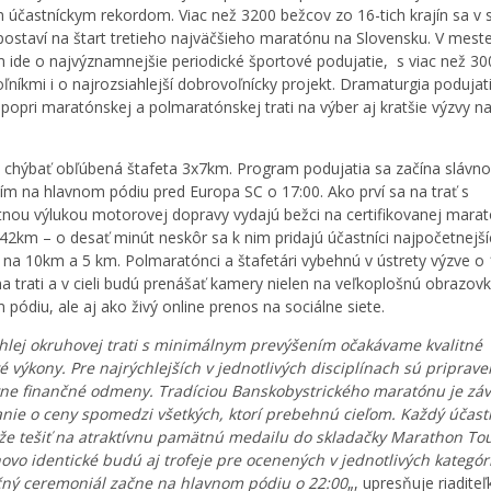
m účastníckym rekordom. Viac než 3200 bežcov zo 16-tich krajín sa v
 postaví na štart tretieho najväčšieho maratónu na Slovensku. V mest
 ide o najvýznamnejšie periodické športové podujatie, s viac než 30
ľníkmi i o najrozsiahlejší dobrovoľnícky projekt. Dramaturgia podujat
popri maratónskej a polmaratónskej trati na výber aj kratšie výzvy 
chýbať obľúbená štafeta 3x7km. Program podujatia sa začína slávn
ím na hlavnom pódiu pred Europa SC o 17:00. Ako prví sa na trať s
nou výlukou motorovej dopravy vydajú bežci na certifikovanej marat
a 42km – o desať minút neskôr sa k nim pridajú účastníci najpočetnejš
ín na 10km a 5 km. Polmaratónci a štafetári vybehnú v ústrety výzve o 
na trati a v cieli budú prenášať kamery nielen na veľkoplošnú obrazov
 pódiu, ale aj ako živý online prenos na sociálne siete.
hlej okruhovej trati s minimálnym prevýšením očakávame kvalitné
é výkony. Pre najrýchlejších v jednotlivých disciplínach sú priprav
vne finančné odmeny. Tradíciou Banskobystrického maratónu je zá
nie o ceny spomedzi všetkých, ktorí prebehnú cieľom. Každý účast
že tešiť na atraktívnu pamätnú medailu do skladačky Marathon To
novo identické budú aj trofeje pre ocenených v jednotlivých kategór
ný ceremoniál začne na hlavnom pódiu o 22:00
„, upresňuje riaditeľ