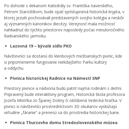
Po dohode s dekanom Katedrály sv. Františka Xaverského,
Petrom Staroštíkom, bude opäť sprístupnená historická krypta, v
ktorej jezuiti pochovávali predstavených svojho kolégia a neskôr
aj významných kanonikov diecézy. Verejnosť mala možnosť
nahliadnuť do týchto priestorov naposledy počas minuloročného
Radvanského jarmoku.
Lazovná 19 – bývalé sídlo PKO
Návštevníci sa dostanú do klenbových meštianskych pivníc, kde
si pripomenieme fungovanie niekdajšieho Parku kultúry
a oddychu.
Pivnica historickej Radnice na Námestí SNP
Priestory pivnice a nádvoria budú patriť najmä rodinám s deťmi.
Pripravený bude interaktívny program, Historická škola profesora
Jozefa Mistríka zo Španej Doliny či obľúbená Vedecká hračka. V
pivnici si návštevníci prostredníctvom 3D okuliarov vyskúšajú
virtuálne „fáranie“ a prenesú sa do prostredia historickej bane.
Pivnica Thurzovho domu Stredoslovenského múzea