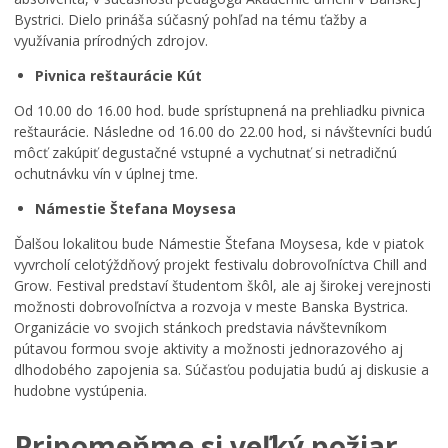
Bystrici. Dielo prináša súčasný pohľad na tému ťažby a
využívania prírodných zdrojov.
Pivnica reštaurácie Kút
Od 10.00 do 16.00 hod. bude sprístupnená na prehliadku pivnica
reštaurácie. Následne od 16.00 do 22.00 hod, si návštevníci budú
môcť zakúpiť degustačné vstupné a vychutnať si netradičnú
ochutnávku vín v úplnej tme.
Námestie Štefana Moysesa
Ďalšou lokalitou bude Námestie Štefana Moysesa, kde v piatok
vyvrcholí celotýždňový projekt festivalu dobrovoľníctva Chill and
Grow. Festival predstaví študentom škôl, ale aj širokej verejnosti
možnosti dobrovoľníctva a rozvoja v meste Banska Bystrica.
Organizácie vo svojich stánkoch predstavia návštevníkom
pútavou formou svoje aktivity a možnosti jednorazového aj
dlhodobého zapojenia sa. Súčasťou podujatia budú aj diskusie a
hudobne vystúpenia.
Pripomeňme si veľký požiar