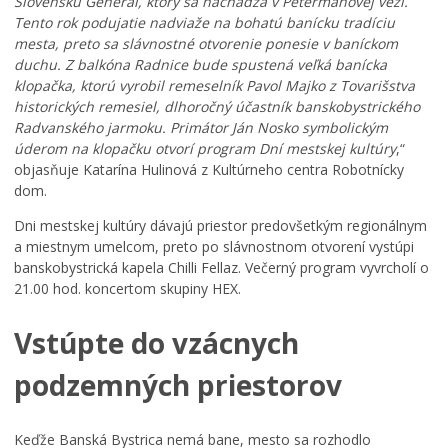
Slovensku Generál, ktorý sa nachádza v Petermanovej veži.
Tento rok podujatie nadviaže na bohatú banícku tradíciu
mesta, preto sa slávnostné otvorenie ponesie v baníckom
duchu. Z balkóna Radnice bude spustená veľká banícka
klopačka, ktorú vyrobil remeselník Pavol Majko z Tovarišstva
historických remesiel, dlhoročný účastník banskobystrického
Radvanského jarmoku. Primátor Ján Nosko symbolickým
úderom na klopačku otvorí program Dní mestskej kultúry
,“
objasňuje Katarína Hulinová z Kultúrneho centra Robotnícky
dom.
Dni mestskej kultúry dávajú priestor predovšetkým regionálnym
a miestnym umelcom, preto po slávnostnom otvorení vystúpi
banskobystrická kapela Chilli Fellaz. Večerný program vyvrcholí o
21.00 hod. koncertom skupiny HEX.
Vstúpte do vzácnych
podzemných priestorov
Keďže Banská Bystrica nemá bane, mesto sa rozhodlo