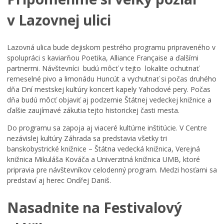
v Lazovnej ulici
Lazovná ulica bude dejiskom pestrého programu pripraveného v
spolupráci s kaviarňou Poetika, Alliance Française a ďalšími
partnermi. Návštevníci budú môcť v tejto lokalite ochutnať
remeselné pivo a limonádu Huncút a vychutnať si počas druhého
dňa Dní mestskej kultúry koncert kapely Yahodové pery. Počas
dňa budú môcť objaviť aj podzemie Štátnej vedeckej knižnice a
ďalšie zaujímavé zákutia tejto historickej časti mesta.
Do programu sa zapoja aj viaceré kultúrne inštitúcie. V Centre
nezávislej kultúry Záhrada sa predstavia všetky tri
banskobystrické knižnice – Štátna vedecká knižnica, Verejná
knižnica Mikuláša Kováča a Univerzitná knižnica UMB, ktoré
pripravia pre návštevníkov celodenný program. Medzi hosťami sa
predstaví aj herec Ondřej Daniš.
Nasadnite na Festivalový