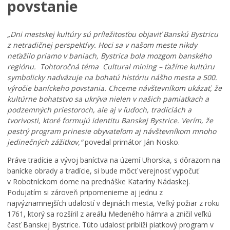
povstanie
„Dni mestskej kultúry sú príležitosťou objaviť Banskú Bystricu
z netradičnej perspektívy. Hoci sa v našom meste nikdy
neťažilo priamo v baniach, Bystrica bola mozgom banského
regiónu. Tohtoročná téma Cultural mining – ťažíme kultúru
symbolicky nadväzuje na bohatú históriu nášho mesta a 500.
výročie baníckeho povstania. Chceme návštevníkom ukázať, že
kultúrne bohatstvo sa ukrýva nielen v našich pamiatkach a
podzemných priestoroch, ale aj v ľuďoch, tradíciách a
tvorivosti, ktoré formujú identitu Banskej Bystrice. Verím, že
pestrý program prinesie obyvateľom aj návštevníkom mnoho
jedinečných zážitkov,“
povedal primátor Ján Nosko.
Práve tradície a vývoj baníctva na území Uhorska, s dôrazom na
banícke obrady a tradície, si bude môcť verejnosť vypočuť
v Robotníckom dome na prednáške Kataríny Nádaskej.
Podujatím si zároveň pripomenieme aj jednu z
najvýznamnejších udalostí v dejinách mesta, Veľký požiar z roku
1761, ktorý sa rozšíril z areálu Medeného hámra a zničil veľkú
časť Banskej Bystrice. Túto udalosť priblíži piatkový program v