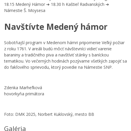
18.15 Medený Hámor ➔ 18.30 h Kaštieľ Radvanských ➔
V
Námestie Š. Moysesa
u
z
Navštívte Medený hámor
n
á
v
Sobotňajší program v Medenom hámri pripomenie Veľký požiar
a
z roku 1761. V areáli budú môcť návštevníci vidieť varenie
n
baraniny a tradičného piva a navštíviť stánky s baníckou
e
tematikou. Vo večerných hodinách pozývame všetkých zapojiť sa
j
do fakľového sprievodu, ktorý povedie na Námestie SNP.
š
k
ô
l
Zdenka Marhefková
k
hovorkyňa primátora
e
p
r
Foto: DMK 2025, Norbert Kuklovský, mesto BB
i
P
Galéria
r