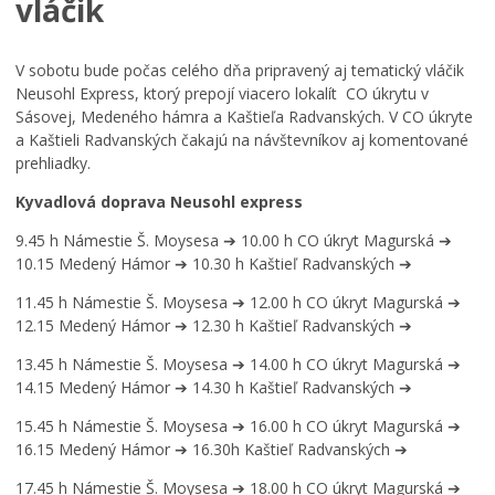
vláčik
V sobotu bude počas celého dňa pripravený aj tematický vláčik
Neusohl Express, ktorý prepojí viacero lokalít CO úkrytu v
Sásovej, Medeného hámra a Kaštieľa Radvanských. V CO úkryte
a Kaštieli Radvanských čakajú na návštevníkov aj komentované
prehliadky.
Kyvadlová doprava Neusohl express
9.45 h Námestie Š. Moysesa ➔ 10.00 h CO úkryt Magurská ➔
10.15 Medený Hámor ➔ 10.30 h Kaštieľ Radvanských ➔
11.45 h Námestie Š. Moysesa ➔ 12.00 h CO úkryt Magurská ➔
12.15 Medený Hámor ➔ 12.30 h Kaštieľ Radvanských ➔
13.45 h Námestie Š. Moysesa ➔ 14.00 h CO úkryt Magurská ➔
14.15 Medený Hámor ➔ 14.30 h Kaštieľ Radvanských ➔
15.45 h Námestie Š. Moysesa ➔ 16.00 h CO úkryt Magurská ➔
16.15 Medený Hámor ➔ 16.30h Kaštieľ Radvanských ➔
17.45 h Námestie Š. Moysesa ➔ 18.00 h CO úkryt Magurská ➔