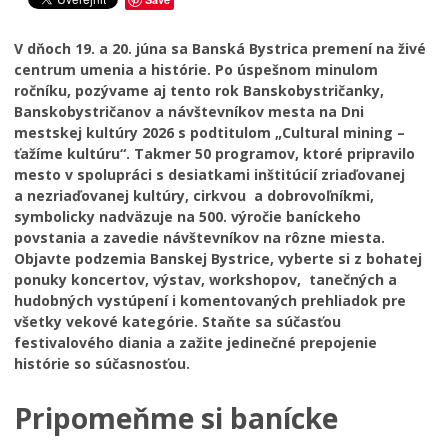
V dňoch 19. a 20. júna sa Banská Bystrica premení na živé
centrum umenia a histórie. Po úspešnom minulom
ročníku, pozývame aj tento rok Banskobystričanky,
Banskobystričanov a návštevníkov mesta na Dni
mestskej kultúry 2026 s podtitulom „Cultural mining –
ťažíme kultúru“. Takmer 50 programov, ktoré pripravilo
mesto v spolupráci s desiatkami inštitúcií zriaďovanej
a nezriaďovanej kultúry, cirkvou a dobrovoľníkmi,
symbolicky nadväzuje na 500. výročie baníckeho
povstania a zavedie návštevníkov na rôzne miesta.
Objavte podzemia Banskej Bystrice, vyberte si z bohatej
ponuky koncertov, výstav, workshopov, tanečných a
hudobných vystúpení i komentovaných prehliadok pre
všetky vekové kategórie. Staňte sa súčasťou
festivalového diania a zažite jedinečné prepojenie
histórie so súčasnosťou.
Pripomeňme si banícke