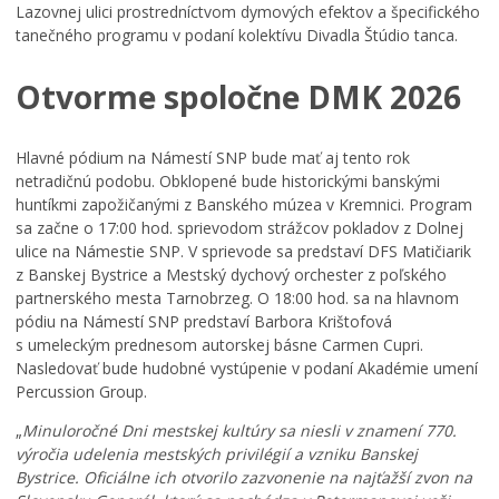
Lazovnej ulici prostredníctvom dymových efektov a špecifického
tanečného programu v podaní kolektívu Divadla Štúdio tanca.
Otvorme spoločne DMK 2026
Hlavné pódium na Námestí SNP bude mať aj tento rok
netradičnú podobu. Obklopené bude historickými banskými
huntíkmi zapožičanými z Banského múzea v Kremnici. Program
sa začne o 17:00 hod. sprievodom strážcov pokladov z Dolnej
ulice na Námestie SNP. V sprievode sa predstaví DFS Matičiarik
z Banskej Bystrice a Mestský dychový orchester z poľského
partnerského mesta Tarnobrzeg. O 18:00 hod. sa na hlavnom
pódiu na Námestí SNP predstaví Barbora Krištofová
s umeleckým prednesom autorskej básne Carmen Cupri.
Nasledovať bude hudobné vystúpenie v podaní Akadémie umení
Percussion Group.
„
Minuloročné Dni mestskej kultúry sa niesli v znamení 770.
výročia udelenia mestských privilégií a vzniku Banskej
Bystrice. Oficiálne ich otvorilo zazvonenie na najťažší zvon na