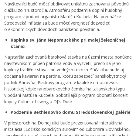
Návštevníci budú môcť obdivovať unikátnu zachovanú pôvodnú
dlážku zo 14. storočia. Atmosféru podzemia doplní hudobný
program v podaní organistu Matúša Kucbela. Na prednáške
Stredoveká inflácia sa bude môcť verejnosť dozvedieť
o ekonomických dôvodoch baníckeho povstania.
Kaplnka sv. Jána Nepomuckého pri malej železničnej
stanici
Najstaršia zachovaná baroková stavba na území mesta ponúkne
návštevníkom príbeh patróna vody a vysvetlí, prečo sa jeho
kaplnky tradične stavali pri vodných tokoch. Súčasťou bude aj
dočasná kaviareň na peróne, ktorú zabezpečí banskobystrický
podnik Barovňa. Piatkový program v kaplnke umocní zvuk
historickej kópie ranobarokového čembalína talianskeho typu
v podaní Matúša Kucbela. Sobotňajší program obohatí koncert
kapely Colors of swing a DJ´s Dusk.
Podzemie Bethlenovho domu Stredoslovenskej galérie
V priestoroch na Dolnej ulici bude prezentovaná interaktívna
inštalácia „Ložisko sonických surovín“ od Ľubomíra Slovinského,
absolventa, v súčasnosti pedagóga Akadémie umení v Banskej