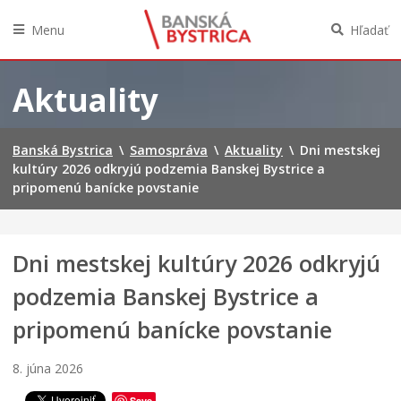
Menu
Hľadať
Preskočiť
na
Aktuality
obsah
Banská Bystrica
\
Samospráva
\
Aktuality
\
Dni mestskej
kultúry 2026 odkryjú podzemia Banskej Bystrice a
pripomenú banícke povstanie
Dni mestskej kultúry 2026 odkryjú
podzemia Banskej Bystrice a
pripomenú banícke povstanie
8. júna 2026
Save