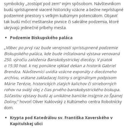
symbolicky „zostúpiť pod zem“ iným spôsobom. Návštevníkom
budú sprístupnené viaceré historicky vzácne a bežne neprístupné
podzemné priestory s veľkým kultúrnym potenciálom. Objaviť
tak budú môcť meštianske pivnice či sakrálne podzemia, ktoré
ukrývajú jedinečné príbehy mesta.
Podzemie Biskupského paláca
„
Vôbec po prvý raz bude verejnosti sprístupnené podzemie
Biskupského paláca, kde bude inštalovaná výstava venovaná
250. výročiu založenia Banskobystrickej diecézy. V piatok
o 15:30 hod. k nej ponúkne výklad dekan a historik Gabriel
Brendza. Návštevníci uvidia vzácne exponáty z diecézneho
archívu, vrátane zakladacej listiny s originálnym podpisom
Márie Terézie, historických zlatých kalichov či strieborných
rohov na svätý olej z čias prvého banskobystrického biskupa.
Súčasťou výstavy budú aj unikátne banícke insígnie zo Španej
Doliny
,“ hovorí Oliver Kuklovský z Kultúrneho centra Robotnícky
dom.
Krypta pod Katedrálou sv. Františka Xaverského v
Kapitulskej ulici