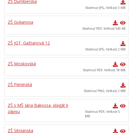
ZŠ Ďumbierska
M
p
i
Stiahnuť JPG, Veľkosť 3 MB
e
a
c
s
r
h
ZŠ Golianova
t
t
v
s
n
ý
Stiahnuť PDF, Veľkosť 565 KB
k
e
s
é
r
a
ZŠ JGT, Gaštanová 12
h
o
d
Stiahnuť JPG, Veľkosť 2 MB
o
m
b
z
N
a
ZŠ Moskovská
a
e
b
s
t
u
Stiahnuť PDF, Veľkosť 18 MB
t
w
d
u
o
e
ZŠ Pieninská
p
r
r
Stiahnuť PNG, Veľkosť 2 MB
i
k
e
t
i
a
ZŠ s MŠ Jána Bakossa, plagát k
e
n
l
ľ
g
i
zápisu
Stiahnuť PDF, Veľkosť 5
MB
s
F
z
t
e
o
v
s
v
ZŠ Sitnianska