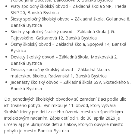
n
Piaty spoločný školský obvod – Základná škola SNP, Trieda
e
SNP 20, Banská Bystrica
j
Šiesty spoločný školský obvod – Základná škola, Golianova 8,
š
Banská Bystrica
k
Siedmy spoločný školský obvod – Základná škola J. G.
ô
Tajovského, Gaštanová 12, Banská Bystrica
l
Ôsmy školský obvod – Základná škola, Spojová 14, Banská
k
Bystrica
e
Deviaty školský obvod – Základná škola, Moskovská 2,
p
Banská Bystrica
r
Desiaty spoločný školský obvod – Základná škola s
i
P
materskou školou, Radvanská 1, Banská Bystrica
r
Jedenásty školský obvod – Základná škola SSV, Skuteckého 8,
a
Banská Bystrica
P
h
Do jednotlivých školských obvodov sú zaradení žiaci podľa ulíc
o
e
ich trvalého pobytu. Výnimkou je 11. obvod, ktorý vytvára
z
u
školské triedy pre deti z celého územia mesta so špecifickým
v
ž
á
r
intelektovým nadaním. Zápis detí od 1. do 30. apríla 2026 je
n
a
určený aj pre ukrajinské deti a žiakov, ktorých obvyklé miesto
k
s
pobytu je mesto Banská Bystrica.