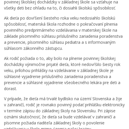
povinnej školskej dochádzky v základnej škole sa vzťahuje na
všetky deti bez ohľadu na to, či dosiahli školskú spôsobilosť.
Ak dieťa po dovŕšení šiesteho roka veku nedosiahlo školskú
spôsobilosť, materská škola rozhodne o pokračovaní plnenia
povinného predprimárneho vzdelávania v materskej škole na
základe písomného súhlasu príslušného zariadenia poradenstva
a prevencie, písomného súhlasu pediatra a s informovaným
súhlasom zákonného zástupcu.
Ak rodič požiada o to, aby bolo na plnenie povinnej školskej
dochádzky výnimočne prijaté dieťa, ktoré nedovŕšilo šiesty rok
veku, prílohou prihlášky na vzdelávanie v základnej škole je
súhlasné vyjadrenie príslušného zariadenia poradenstva a
prevencie a súhlasné vyjadrenie všeobecného lekára pre deti a
dorast.
V prípade, že dieťa má trvalé bydlisko na území Slovenska a žije
v zahraničí, rodič je rovnako povinný podať prihlášku elektronicky
v termíne zápisu do základnej školy na Slovensku. Pri zápise
oznámi skutočnosť, že dieťa sa bude vzdelávať v zahraničí a
písomne požiada riaditeľa základnej školy o povolenie
vzdelávania v škole mimo územia našej krajiny.