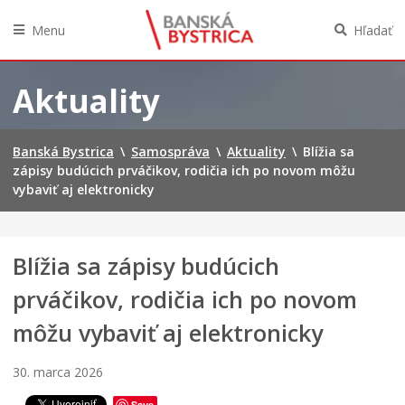
Menu
Hľadať
Preskočiť
na
Aktuality
obsah
Banská Bystrica
\
Samospráva
\
Aktuality
\
Blížia sa
zápisy budúcich prváčikov, rodičia ich po novom môžu
vybaviť aj elektronicky
Blížia sa zápisy budúcich
prváčikov, rodičia ich po novom
môžu vybaviť aj elektronicky
30. marca 2026
Save