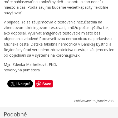
t
e
o
môcť nahlasovať na konkrétny deň – sobotu alebo nedeľu,
v
s
v
miesto a čas. Podľa záujmu budeme vedieť kapacity flexibilne
a
t
a
navyšovať.
1
i
n
3
v
á
V prípade, že sa záujemcovia o testovanie nezúčastnia na
.
a
n
víkendovom skríningovom testovaní, môžu počas týždňa tak,
8
l
a
ako doposiaľ, využívať antigénové testovacie miesto bez
.
u
j
objednania zriadené Rooseveltovou nemocnicou na parkovisku
2
2
e
Mičinská cesta. Detská fakultná nemocnica v Banskej Bystrici a
0
0
s
Regionálny úrad verejného zdravotníctva otestuje záujemcov len
2
2
e
po objednaní sa v systéme na korona.gov.sk.
6
6
ň
Mgr. Zdenka Marhefková, PhD.
0
0
0
hovorkyňa primátora
7
7
5
.
.
.
0
0
0
Save
8
8
8
.
.
.
2
2
2
Publikované
18. januára 2021
0
0
0
2
2
2
Podobné
6
6
6