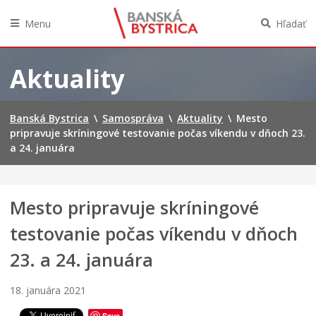
v
a
Menu
Hľadať
n
e
Preskočiť
j
na
Aktuality
š
obsah
k
ô
l
Banská Bystrica
\
Samospráva
\
Aktuality
\
Mesto
k
pripravuje skríningové testovanie počas víkendu v dňoch 23.
e
a 24. januára
p
r
i
P
Mesto pripravuje skríningové
r
testovanie počas víkendu v dňoch
a
P
h
23. a 24. januára
o
e
z
u
v
ž
18. januára 2021
á
r
n
a
Save