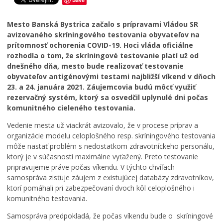
k
s
a
M
t
Mesto Banská Bystrica začalo s prípravami Vládou SR
n
e
ú
avizovaného skríningového testovania obyvateľov na
a
s
s
prítomnosť ochorenia COVID-19. Hoci vláda oficiálne
m
t
t
rozhodla o tom, že skríningové testovanie platí už od
i
o
r
dnešného dňa, mesto bude realizovať testovanie
m
B
o
obyvateľov antigénovými testami najbližší víkend v dňoch
o
a
m
23. a 24. januára 2021. Záujemcovia budú môcť využiť
r
n
y
rezervačný systém, ktorý sa osvedčil uplynulé dni počas
i
s
p
komunitného cieleného testovania.
a
k
r
d
á
e
Vedenie mesta už viackrát avizovalo, že v procese príprav a
n
B
m
organizácie modelu celoplošného resp. skríningového testovania
e
y
e
môže nastať problém s nedostatkom zdravotníckeho personálu,
z
s
s
ktorý je v súčasnosti maximálne vyťažený. Preto testovanie
a
t
t
pripravujeme práve počas víkendu. V týchto chvíľach
s
r
s
samospráva zisťuje záujem z existujúcej databázy zdravotníkov,
a
i
k
d
c
ý
ktorí pomáhali pri zabezpečovaní dvoch kôl celoplošného i
n
a
p
komunitného testovania.
u
b
a
Samospráva predpokladá, že počas víkendu bude o skríningové
t
u
r