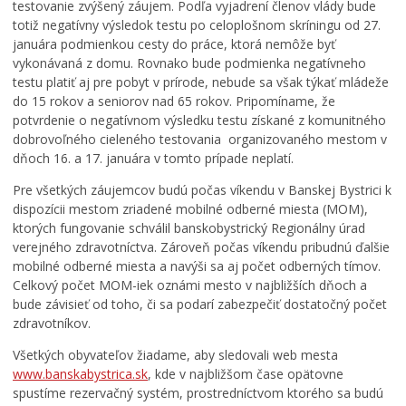
testovanie zvýšený záujem. Podľa vyjadrení členov vlády bude
i
d
k
totiž negatívny výsledok testu po celoplošnom skríningu od 27.
e
e
,
januára podmienkou cesty do práce, ktorá nemôže byť
M
p
i
e
a
c
vykonávaná z domu. Rovnako bude podmienka negatívneho
s
r
h
testu platiť aj pre pobyt v prírode, nebude sa však týkať mládeže
t
t
v
do 15 rokov a seniorov nad 65 rokov. Pripomíname, že
s
n
ý
potvrdenie o negatívnom výsledku testu získané z komunitného
k
e
s
dobrovoľného cieleného testovania organizovaného mestom v
é
r
a
dňoch 16. a 17. januára v tomto prípade neplatí.
h
o
d
o
m
b
Pre všetkých záujemcov budú počas víkendu v Banskej Bystrici k
z
N
a
dispozícii mestom zriadené mobilné odberné miesta (MOM),
a
e
b
ktorých fungovanie schválil banskobystrický Regionálny úrad
s
t
u
verejného zdravotníctva. Zároveň počas víkendu pribudnú ďalšie
t
w
d
mobilné odberné miesta a navýši sa aj počet odberných tímov.
u
o
e
Celkový počet MOM-iek oznámi mesto v najbližších dňoch a
p
r
r
bude závisieť od toho, či sa podarí zabezpečiť dostatočný počet
i
k
e
zdravotníkov.
t
i
a
e
n
l
Všetkých obyvateľov žiadame, aby sledovali web mesta
ľ
g
i
www.banskabystrica.sk
, kde v najbližšom čase opätovne
s
F
z
spustíme rezervačný systém, prostredníctvom ktorého sa budú