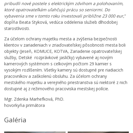
m
t
t
pribudli nové postele s elektrickým zdvihom a polohovaním,
i
o
r
ktoré opatrovateľkám uľahčujú prácu so seniormi. Do
m
B
o
vybavenia sme v tomto roku investovali približne 23 000 eur
,“
o
a
m
dopĺňa Beata Styková, vedúca oddelenia služieb dlhodobej
r
n
y
starostlivosti.
i
s
p
a
k
r
Za účelom ochrany majetku mesta a zvýšenia bezpečnosti
d
á
e
klientov v zariadeniach v zriaďovateľskej pôsobnosti mesta boli
n
B
m
objekty (Jeseň, KOMUCE, KOTVA, Zariadenie opatrovateľskej
e
y
e
služby, Detské rozprávkové jasličky) vybavené aj novým
z
s
s
kamerových systémom s celkovým počtom 29 kamier s
a
t
t
vysokým rozlíšením. Všetky kamery sú dostupné pre riadiacich
s
r
s
pracovníkov a zaškolenú obsluhu. Za účelom ochrany
a
i
k
mestského majetku a verejného priestranstva sú niektoré z nich
d
c
ý
dostupné aj z režimového pracoviska mestskej polície.
n
a
p
u
b
a
Mgr. Zdenka Marhefková, PhD.
t
u
r
hovorkyňa primátora
i
d
k
e
e
,
Galéria
M
p
i
e
a
c
s
r
h