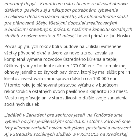
š
enormný dopyt. V budúcom roku chceme realizovať obnovu
k
ďalšieho pavilónu aj s nákupom potrebného vybavenia
ô
a celkovou debarierizáciou objektu, aby plnohodnotne slúžil
l
pre plánované účely. Všetkými doposiaľ zrealizovanými
k
a budúcimi stavebnými prácami rozšírime kapacitu sociálnych
e
služieb v našom meste o 31 miest
,“ hovorí primátor Ján Nosko.
p
r
Počas uplynulých rokov boli v budove na Uhlisku vymenené
i
všetky pôvodné okná a dvere za nové a zrealizovala sa
P
kompletná výmena rozvodov ústredného kúrenia a teplej
r
úžitkovej vody v hodnote takmer 170 000 eur. Do komplexnej
a
obnovy jedného zo štyroch pavilónov, ktorý by mal slúžiť pre 11
P
h
klientov investovala samospráva ďalších cca 100 000 eur.
o
e
V tomto roku je plánovaná prístavba výťahu a v budúcom
z
u
rekonštrukcia ostatných dvoch pavilónov s kapacitou 20 miest.
v
ž
Mesto nepoľavuje ani v starostlivosti o ďalšie svoje zariadenia
á
r
sociálnych služieb.
n
a
k
s
„
Jedáleň v Zariadení pre seniorov Jeseň na Fončorde sme
a
M
t
vybavili novými jedálenskými stoličkami i stolmi. Zároveň sme
n
e
ú
izby klientov zariadili novým nábytkom, posteľami a matracmi.
a
s
s
Aj v Stredisku sociálnych služieb a v KOMUCE na Krivánskej