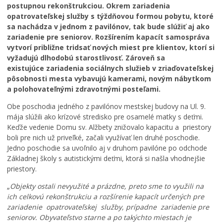
postupnou rekonštrukciou. Okrem zariadenia
opatrovateľskej služby s týždňovou formou pobytu, ktoré
sa nachádza v jednom z pavilónov, tak bude slúžiť aj ako
zariadenie pre seniorov. Rozšírením kapacít samospráva
vytvorí približne tridsať nových miest pre klientov, ktorí si
vyžadujú dlhodobú starostlivosť. Zároveň sa
existujúce zariadenia sociálnych služieb v zriaďovateľskej
pôsobnosti mesta vybavujú kamerami, novým nábytkom
a polohovateľnými zdravotnými posteľami.
Obe poschodia jedného z pavilónov mestskej budovy na Ul. 9.
mája slúžili ako krízové stredisko pre osamelé matky s deťmi.
V
Keďže vedenie Domu sv. Alžbety znižovalo kapacitu a priestory
u
boli pre nich už priveľké, začali využívať len druhé poschodie.
z
Jedno poschodie sa uvoľnilo aj v druhom pavilóne po odchode
n
Základnej školy s autistickými deťmi, ktorá si našla vhodnejšie
á
priestory.
v
„
Objekty ostali nevyužité a prázdne, preto sme to využili na
a
ich celkovú rekonštrukciu a rozšírenie kapacít určených pre
n
e
zariadenie opatrovateľskej služby, prípadne zariadenie pre
j
seniorov. Obyvateľstvo starne a po takýchto miestach je