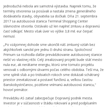
M
p
i
Jednoduchá nebola ani samotná výstavba. Napriek tomu, že
e
a
c
termíny otvorenia sa posúvali a nastala zmena generálneho
s
r
h
t
t
v
dodávateľa stavby, obyvatelia sa dočkali. Dňa 21. septembra
s
n
ý
2017 sa autobusová stanica Terminal Shopping Center
k
e
s
slávnostne otvorila. Ostávalo už len naplniť zmluvu a dopravnú
é
r
a
časť odkúpiť. Mesto však úver vo výške 3,8 mil. eur čerpať
h
o
d
nemusí.
o
m
b
„Po vzájomnej dohode sme ukončili náš zmluvný vzťah bez
z
N
a
a
e
b
akýchkoľvek sanckií pre jednu či druhú stranu. Spoločnosť
s
t
u
Primum sa rozhodla ďalšie prevádzkovanie autobusovej stanice
t
w
d
riešiť vo vlastnej réžii. Celý zrealizovaný projekt bude stáť mesto
u
o
e
nula eur, ak nerátame energiu, ktorú sme tomuto projektu
p
r
r
venovali s odbornými útvarmi počas celého obdobia. Teší ma, že
i
k
e
sme splnili sľub a po tridsiatich rokoch sme dokázali schátraný
t
i
a
priestor zrevitalizovať a postaviť funčknú a, veľkou časťou
e
n
l
Banskobystričanov, pozitívne vnímanú autobusovú stanicu,“
ľ
g
i
hovorí primátor.
s
F
z
t
e
o
Prevádzku AS zatiaľ zabezpečuje Dopravný podnik mesta.
v
s
v
Investor je v súčasnosti v štádiu rokovaní a pred podpísaním