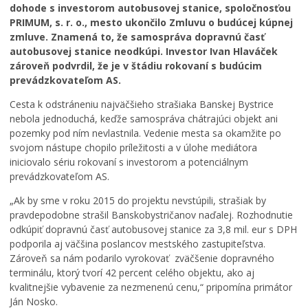
dohode s investorom autobusovej stanice, spoločnosťou
n
e
ú
PRIMUM, s. r. o., mesto ukončilo Zmluvu o budúcej kúpnej
a
s
s
zmluve. Znamená to, že samospráva dopravnú časť
m
t
t
autobusovej stanice neodkúpi. Investor Ivan Hlaváček
i
o
r
m
B
o
zároveň podvrdil, že je v štádiu rokovaní s budúcim
o
a
m
prevádzkovateľom AS.
r
n
y
Cesta k odstráneniu najväčšieho strašiaka Banskej Bystrice
i
s
p
nebola jednoduchá, keďže samospráva chátrajúci objekt ani
a
k
r
pozemky pod ním nevlastnila. Vedenie mesta sa okamžite po
d
á
e
svojom nástupe chopilo príležitosti a v úlohe mediátora
n
B
m
e
y
e
iniciovalo sériu rokovaní s investorom a potenciálnym
z
s
s
prevádzkovateľom AS.
a
t
t
„Ak by sme v roku 2015 do projektu nevstúpili, strašiak by
s
r
s
pravdepodobne strašil Banskobystričanov naďalej. Rozhodnutie
a
i
k
odkúpiť dopravnú časť autobusovej stanice za 3,8 mil. eur s DPH
d
c
ý
podporila aj väčšina poslancov mestského zastupiteľstva.
n
a
p
u
b
a
Zároveň sa nám podarilo vyrokovať zväčšenie dopravného
t
u
r
terminálu, ktorý tvorí 42 percent celého objektu, ako aj
i
d
k
kvalitnejšie vybavenie za nezmenenú cenu,“ pripomína primátor
e
e
,
Ján Nosko.