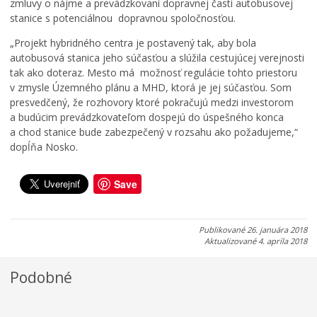
a
t
a
zmluvy o nájme a prevádzkovaní dopravnej časti autobusovej
1
i
n
stanice s potenciálnou dopravnou spoločnosťou.
3
v
á
.
a
n
„Projekt hybridného centra je postavený tak, aby bola
8
l
a
autobusová stanica jeho súčasťou a slúžila cestujúcej verejnosti
.
u
j
tak ako doteraz. Mesto má možnosť regulácie tohto priestoru
2
2
e
v zmysle Územného plánu a MHD, ktorá je jej súčasťou. Som
0
0
s
presvedčený, že rozhovory ktoré pokračujú medzi investorom
2
2
e
a budúcim prevádzkovateľom dospejú do úspešného konca
6
6
ň
a chod stanice bude zabezpečený v rozsahu ako požadujeme,“
dopĺňa Nosko.
0
0
0
7
7
5
.
.
.
Save
0
0
0
8
8
8
.
.
.
Publikované
26. januára 2018
2
2
2
Aktualizované
4. apríla 2018
0
0
0
2
2
2
Podobné
6
6
6