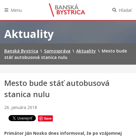
n
e
Menu
Hľadať
j
š
Preskočiť
k
na
Aktuality
ô
obsah
l
k
e
Banská Bystrica
\
Samospráva
\
Aktuality
\
Mesto bude
p
stáť autobusová stanica nulu
r
i
P
r
Mesto bude stáť autobusová
a
stanica nulu
P
h
o
e
z
u
26. januára 2018
v
ž
á
r
Save
n
a
k
s
Primátor Ján Nosko dnes informoval, že po vzájomnej
a
M
t