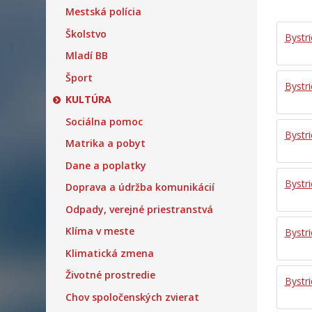
Mestská polícia
Školstvo
Bystr
Mladí BB
Šport
Bystr
KULTÚRA
Sociálna pomoc
Bystr
Matrika a pobyt
Dane a poplatky
Bystr
Doprava a údržba komunikácií
Odpady, verejné priestranstvá
Klíma v meste
Bystr
Klimatická zmena
Životné prostredie
Bystr
Chov spoločenských zvierat