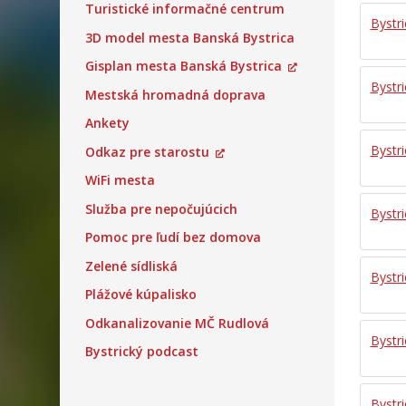
Turistické informačné centrum
Bystr
3D model mesta Banská Bystrica
Gisplan mesta Banská Bystrica
Bystr
Mestská hromadná doprava
Ankety
Bystr
Odkaz pre starostu
WiFi mesta
Služba pre nepočujúcich
Bystr
Pomoc pre ľudí bez domova
Zelené sídliská
Bystr
Plážové kúpalisko
Odkanalizovanie MČ Rudlová
Bystr
Bystrický podcast
Bystr