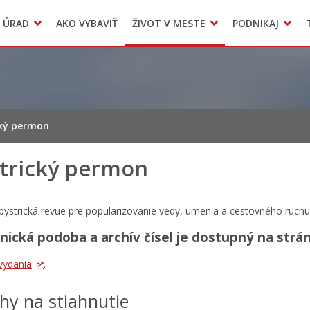
Dokumenty mesta
 ÚRAD
AKO VYBAVIŤ
ŽIVOT V MESTE
PODNIKAJ
Zmluvy, faktúry a objednávky
Odpady, verejné priestranstvá
Accommodation
cký permon
trický permon
ystrická revue pre popularizovanie vedy, umenia a cestovného ruchu
nická podoba a archív čísel je dostupný na str
 vydania
.
ohy na stiahnutie