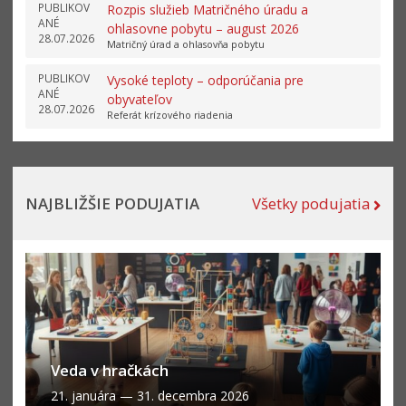
PUBLIKOV
Rozpis služieb Matričného úradu a
ANÉ
ohlasovne pobytu – august 2026
28.07.2026
Matričný úrad a ohlasovňa pobytu
PUBLIKOV
Vysoké teploty – odporúčania pre
ANÉ
obyvateľov
28.07.2026
Referát krízového riadenia
NAJBLIŽŠIE PODUJATIA
Všetky podujatia
Veda v hračkách
21. januára
—
31. decembra 2026