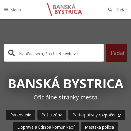
Menu
Hľadať
Preskočiť
na
obsah
Hľadať
BANSKÁ BYSTRICA
Oficiálne stránky mesta
Parkovanie
Pešia zóna
Participatívny rozpočet
Doprava a údržba komunikácií
Mestská polícia