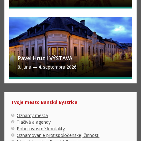
Pavel Hrúz I VÝSTAVA
8. júna
—
4. septembra 2026
Tvoje mesto Banská Bystrica
Oznamy mesta
Tlačivá a agendy
Pohotovostné kontakty
Oznamovanie protispoločenskej činnosti