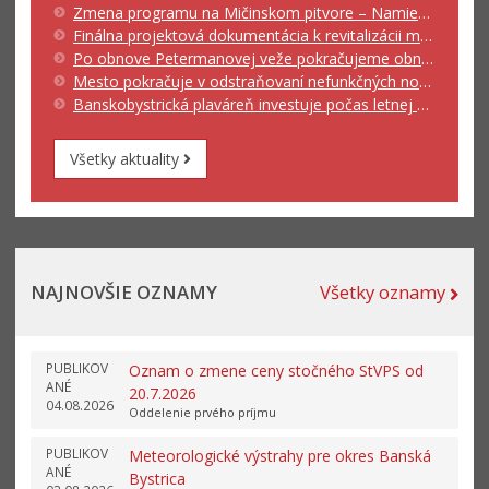
Zmena programu na Mičinskom pitvore – Namiesto Lucamoros vystúpi päť zahraničných akrobatov
Finálna projektová dokumentácia k revitalizácii mestského parku je výsledkom diskusie mnohých odborníkov
Po obnove Petermanovej veže pokračujeme obnovou Barbakánu
Mesto pokračuje v odstraňovaní nefunkčných novinových stánkov
Banskobystrická plaváreň investuje počas letnej odstávky do modernizácie technológií a zvýšenia kvality služieb
Všetky aktuality
NAJNOVŠIE OZNAMY
Všetky oznamy
PUBLIKOV
Oznam o zmene ceny stočného StVPS od
ANÉ
20.7.2026
04.08.2026
Oddelenie prvého príjmu
PUBLIKOV
Meteorologické výstrahy pre okres Banská
ANÉ
Bystrica