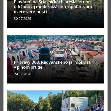
Plaváreň na Štiavničkách prešla letnou
údržbou aj modernizáciou, opäť otvára
dvere verejnosti
30.07.2026
Prípravy 368. Radvanského jarmoku sú
v plnom prúde
24.07.2026