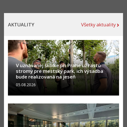
AKTUALITY
Všetky aktuality
V uznávanej škôlke pri Prahe už rastú
stromy pre mestský park, ich výsadba
bude realizovaná na jeseň
05.08.2026