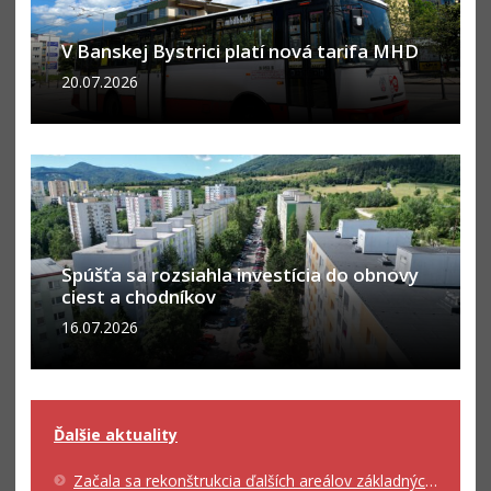
V Banskej Bystrici platí nová tarifa MHD
20.07.2026
Spúšťa sa rozsiahla investícia do obnovy
ciest a chodníkov
16.07.2026
Ďalšie aktuality
Začala sa rekonštrukcia ďalších areálov základných škôl, popoludní budú slúžiť verejnosti